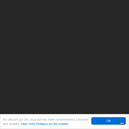
En cliquant sur OK, vous donnez votre consentement à recevoir
OK
des cookies.
Lisez notre Politique sur les cookies.