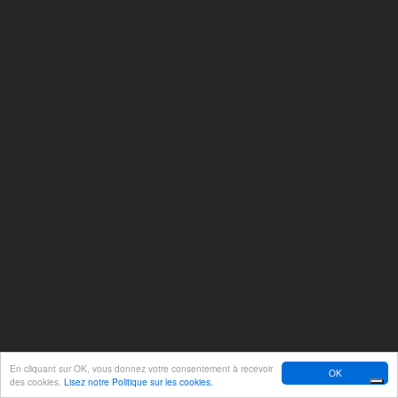
En cliquant sur OK, vous donnez votre consentement à recevoir
OK
des cookies.
Lisez notre Politique sur les cookies.