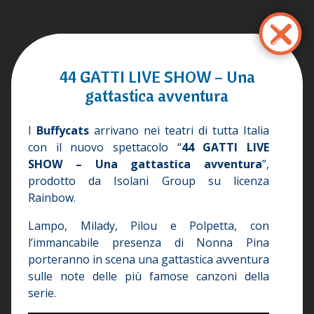
Aller
au
contenu
principal
44 GATTI LIVE SHOW – Una
gattastica avventura
I
Buffycats
arrivano nei teatri di tutta Italia
con il nuovo spettacolo “
44 GATTI LIVE
SHOW – Una gattastica avventura
”,
prodotto da Isolani Group su licenza
Rainbow.
Lampo, Milady, Pilou e Polpetta, con
l’immancabile presenza di Nonna Pina
porteranno in scena una gattastica avventura
sulle note delle più famose canzoni della
serie.