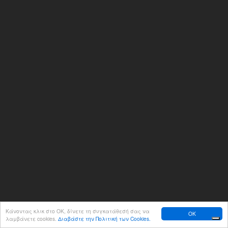
Κάνοντας κλικ στο ΟΚ, δίνετε τη συγκατάθεσή σας να
OK
λαμβάνετε cookies.
Διαβάστε την Πολιτική των Cookies.