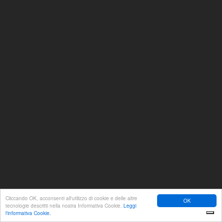
Cliccando OK, acconsenti all'utilizzo di cookie e delle altre
OK
tecnologie descritti nella nostra Informativa Cookie.
Leggi
l'informativa Cookie.