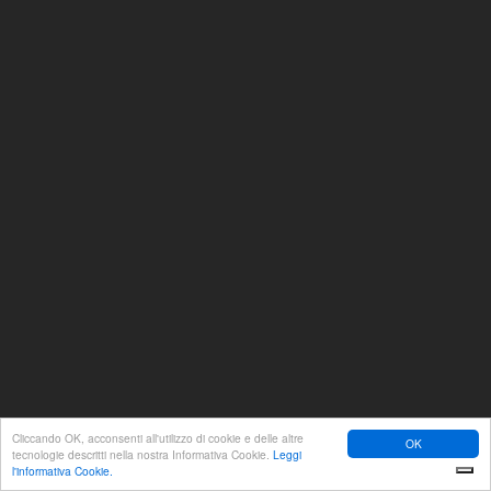
Cliccando OK, acconsenti all'utilizzo di cookie e delle altre
OK
tecnologie descritti nella nostra Informativa Cookie.
Leggi
l'informativa Cookie.