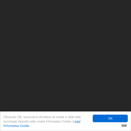
Cliccando OK, acconsenti all'utilizzo di cookie e delle altre
OK
tecnologie descritti nella nostra Informativa Cookie.
Leggi
l'informativa Cookie.