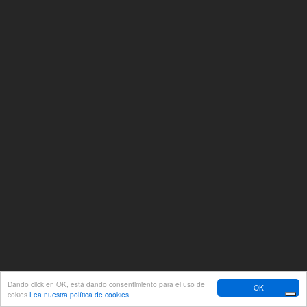
Dando click en OK, está dando consentimiento para el uso de
OK
cokies
Lea nuestra política de cookies