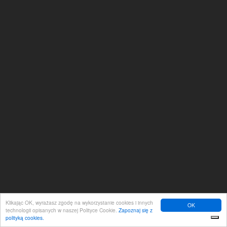
Klikając OK, wyrażasz zgodę na wykorzystanie cookies i innych
OK
technologii opisanych w naszej Polityce Cookie.
Zapoznaj się z
polityką cookies.