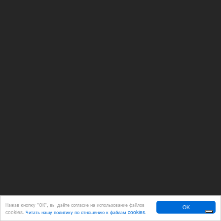
Нажав кнопку "ОК", вы даёте согласие на использование файлов
OK
cookies.
Читать нашу политику по отношению к файлам cookies.