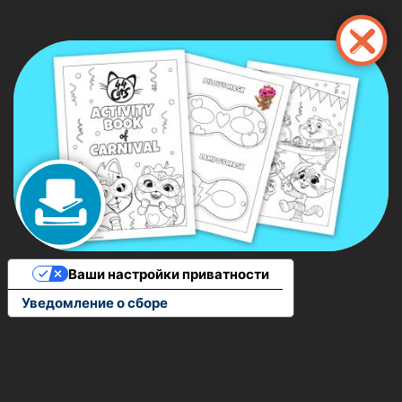
Перейти
к
основному
содержанию
Ваши настройки приватности
Уведомление о сборе