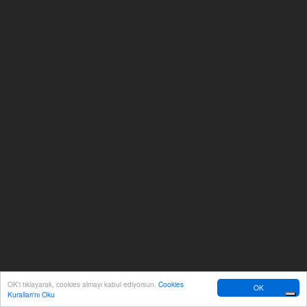
OK'i tıklayarak, cookies almayı kabul ediyorsun.
Cookies
OK
Kuralları'nı Oku