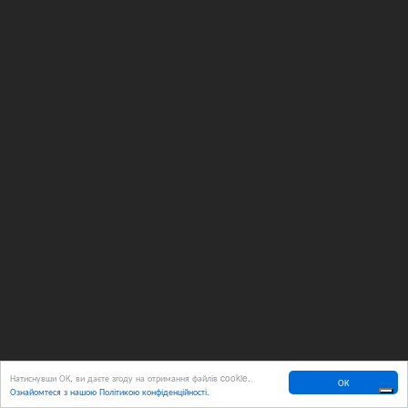
Натиснувши ОК, ви даєте згоду на отримання файлів cookie.
ОК
Ознайомтеся з нашою Політикою конфіденційності.