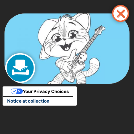
Перейти
до
основного
вмісту
Your Privacy Choices
Notice at collection