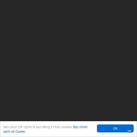
Nếu chọn OK nghĩa là bạn đồng ý nhận cookies
Đọc chính
OK
sách về Cookie