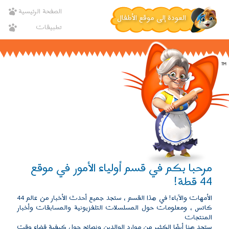
Genitori
تجاوز
الصفحة الرئيسية
العودة إلى موقع الأطفال
إلى
تطبيقات
المحتوى
الرئيسي
مرحبا بكم في قسم أولياء الأمور في موقع
44 قطة!
الأمهات والآباء! في هذا القسم ، ستجد جميع أحدث الأخبار من عالم 44
كاتس ، ومعلومات حول المسلسلات التلفزيونية والمسابقات وأخبار
المنتجات
ستجد هنا أيضًا الكثير من موارد الوالدين ونصائح حول كيفية قضاء وقت