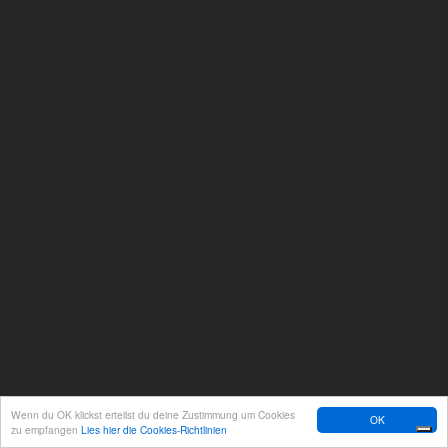
Wenn du OK klickst erteilst du deine Zustimmung um Cookies
OK
zu empfangen
Lies hier die Cookies-Richtlinien