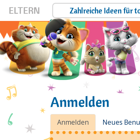
ELTERN
 zu Hause!
Zahlreiche Ideen für t
Anmelden
Primäre
Anmelden
Neues Benut
Reiter