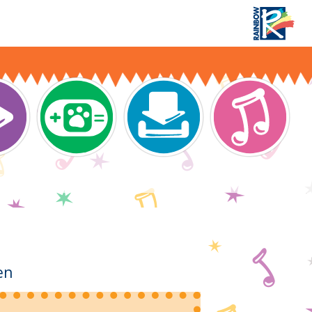
lreiche Ideen für tolle 44 Cats-Partys zu Ha
n navigation
en