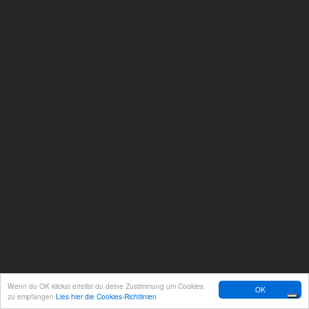
Wenn du OK klickst erteilst du deine Zustimmung um Cookies
OK
zu empfangen
Lies hier die Cookies-Richtlinien