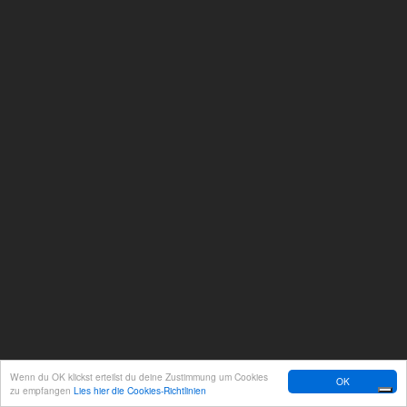
Wenn du OK klickst erteilst du deine Zustimmung um Cookies
OK
zu empfangen
Lies hier die Cookies-Richtlinien