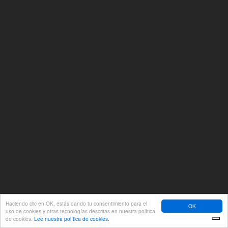
Haciendo clic en OK, estás dando tu consentimiento para el
OK
uso de cookies y otras tecnologías descritas en nuestra política
de cookies.
Lee nuestra política de cookies.