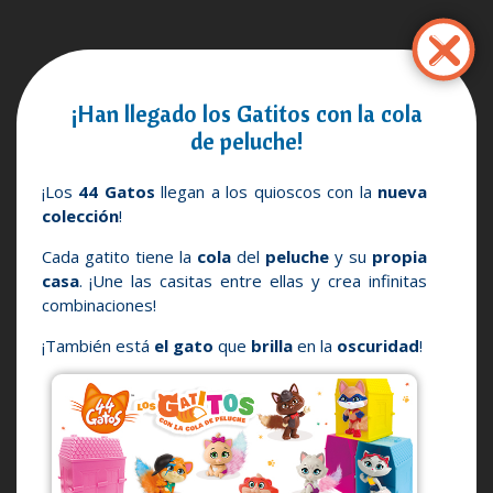
Pasar
al
contenido
principal
¡Han llegado los Gatitos con la cola
de peluche!
¡Los
44 Gatos
llegan a los quioscos con la
nueva
colección
!
Cada gatito tiene la
cola
del
peluche
y su
propia
casa
. ¡Une las casitas entre ellas y crea infinitas
combinaciones!
¡También está
el
gato
que
brilla
en la
oscuridad
!