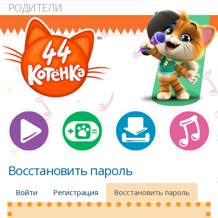
РОДИТЕЛИ
Перейти
к
основному
содержанию
Main navigation
Восстановить пароль
Главные
Войти
Регистрация
Восстановить пароль
вкладки