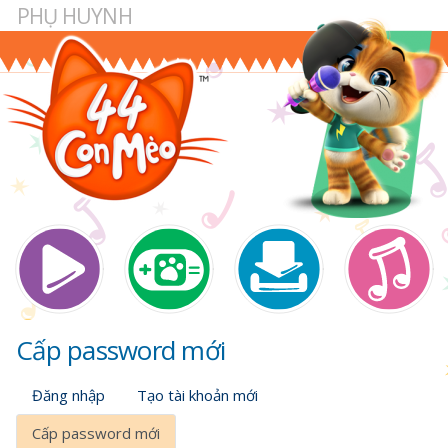
PHỤ HUYNH
Nhảy
đến
nội
dung
Main navigation
Cấp password mới
Tab
Đăng nhập
Tạo tài khoản mới
chính
Cấp password mới