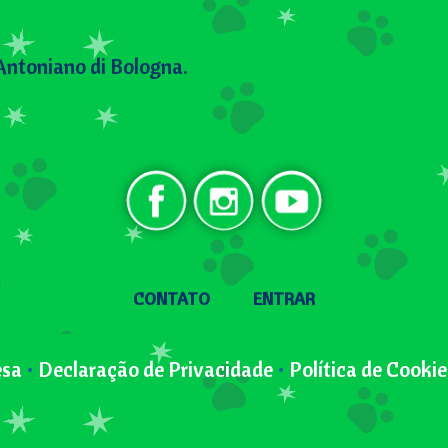
Antoniano di Bologna.
Social BR
User menu
CONTATO
ENTRAR
esa
•
Declaração de Privacidade
•
Política de Cookie