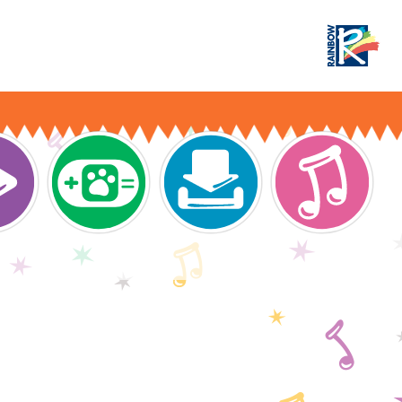
44 Cats - The game
n navigation