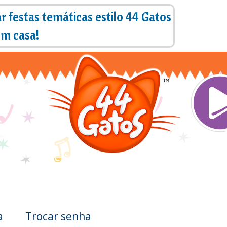
Pular
r festas temáticas estilo 44 Gatos
para
m casa!
o
conteúdo
principal
Mai
a
Trocar senha