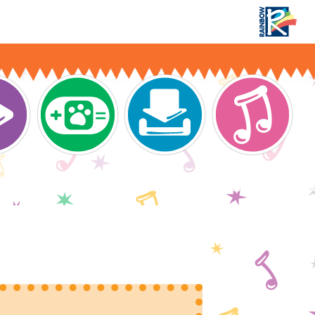
¡Han llegado los Gatitos con la cola de peluche
 navigation