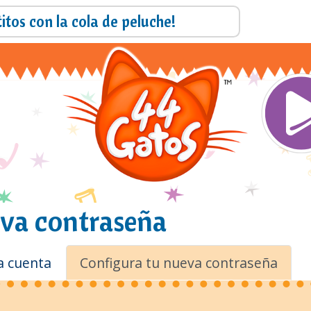
Pasar
itos con la cola de peluche!
al
contenido
Main
principal
eva contraseña
a cuenta
Configura tu nueva contraseña