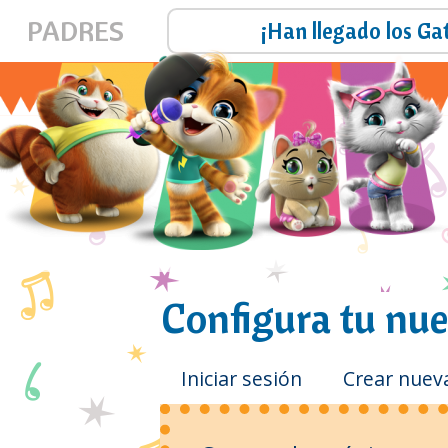
PADRES
eluche!
¡Han llegado los Gat
Configura tu nu
Solapas
Iniciar sesión
Crear nuev
principales