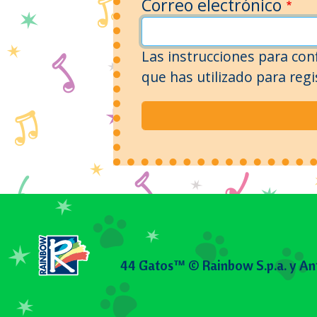
Correo electrónico
Las instrucciones para conf
que has utilizado para reg
44 Gatos™ © Rainbow S.p.a. y An